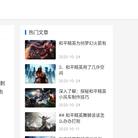
热门文章
和平精英为何梦幻火箭有
2025-10-24
2、和平精英用了几许空
间
2025-10-24
刺
深入了解：探秘和平精英
伤
小风车制作技巧
2025-10-24
## 和平精英舞狮该该怎
么办办打败
2025-10-11