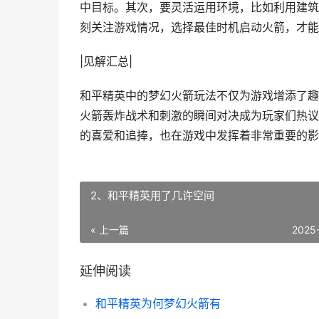
中目标。其次，要灵活运用环境，比如利用建筑
刻关注游戏情况，选择最佳时机启动火箭，才能
|见解汇总|
和平精英中的梦幻火箭玩法不仅为游戏增添了趣
火箭轰炸战术和刺激的瞬间对决成为玩家们热议
的喜爱和追捧，也在游戏中发挥着非常重要的影
2、和平精英用了几许空间
« 上一篇
2025
延伸阅读
和平精英为何梦幻火箭有