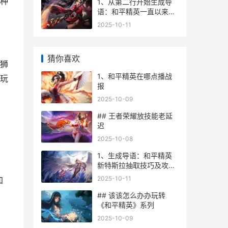
种
1、从第二行开始生成导
语：和平精英一直以来大
受欢迎的射击游戏，在游
2025-10-11
戏内容和玩法上蕴含着丰
富的内涵，不仅仅是简单
的竞技游戏，更能体现出
猜你喜欢
团队协作、策略思索以及
狮
友谊互助的重要性。
1、和平精英在哪点播战
玩
报
2025-10-09
## 王者荣耀放技能老延
迟
2025-10-08
1、生成导语：和平精英
新特斯拉抽取技巧及攻略
分享
2025-10-11
加
## 该该怎么办办玩转
《和平精英》系列
2025-10-09