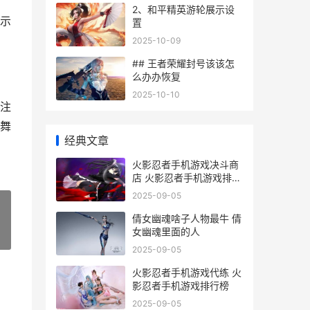
2、和平精英游轮展示设
示
置
2025-10-09
## 王者荣耀封号该该怎
么办办恢复
2025-10-10
注
舞
经典文章
火影忍者手机游戏决斗商
店 火影忍者手机游戏排行
榜
2025-09-05
倩女幽魂啥子人物最牛 倩
女幽魂里面的人
»
2025-09-05
火影忍者手机游戏代练 火
影忍者手机游戏排行榜
2025-09-05