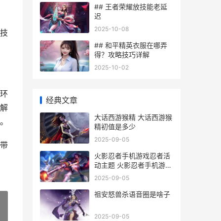
## 王者荣耀放技能老延
迟
2025-10-08
技
## 和平精英衣服在哪弄
得？攻略技巧详解
2025-10-02
环
经典文章
解
大话西游猴精 大话西游猴
。
精初值是多少
2025-09-05
带
火影忍者手机游戏忍者活
动主题 火影忍者手机游戏
电脑版
2025-09-05
祖安怒兽杀语音圈是啥子
2025-09-05