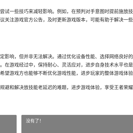
尝试一些技巧来减轻影响。例如，在预判对手意图时提前施放技
议关注游戏官方公告，及时更新游戏版本，可能有助于解决一些
定影响，但并非无法解决。通过优化设备性能、选择网络良好的
。在游戏经过中，保持耐心、灵活应对，进步自身技术水平也是
希望游戏方也能够不断优化游戏性能，进步玩家的整体游戏体验
规避和解决放技能老延迟的难题，进步游戏体验，享受王者荣耀
没有了！