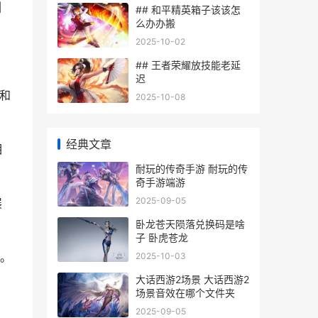
引
## 和平精英箱子该该怎
么办办搬
2025-10-02
## 王者荣耀放技能老延
迟
和
2025-10-08
经典文章
相
耐玩的传奇手游 耐玩的传
奇手游端游
2025-09-05
展
卧龙苍天陨落兑换码是啥
子 卧虎苍龙
。
2025-10-03
大话西游2场景 大话西游2
场景音效在哪个文件夹
2025-09-05