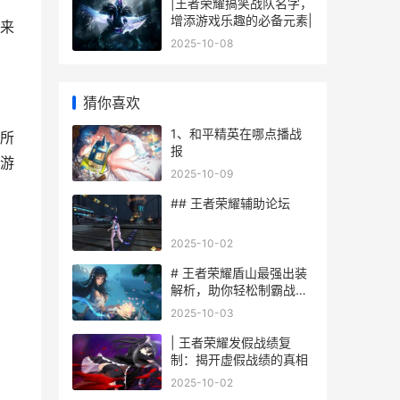
|王者荣耀搞笑战队名字，
增添游戏乐趣的必备元素|
来
2025-10-08
猜你喜欢
1、和平精英在哪点播战
所
报
游
2025-10-09
## 王者荣耀辅助论坛
2025-10-02
# 王者荣耀盾山最强出装
解析，助你轻松制霸战
场！
2025-10-03
，
| 王者荣耀发假战绩复
制：揭开虚假战绩的真相
2025-10-02