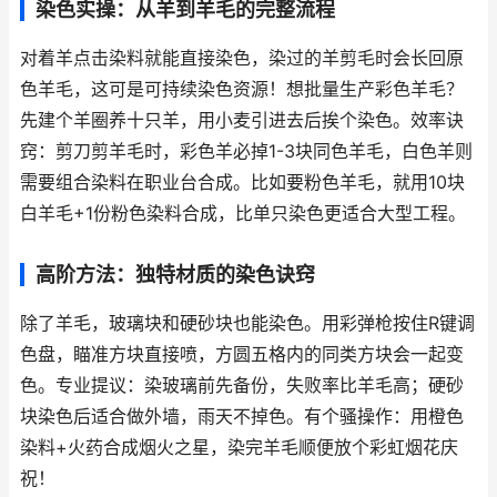
染色实操：从羊到羊毛的完整流程
对着羊点击染料就能直接染色，染过的羊剪毛时会长回原
色羊毛，这可是可持续染色资源！想批量生产彩色羊毛？
先建个羊圈养十只羊，用小麦引进去后挨个染色。
效率诀
窍
：剪刀剪羊毛时，彩色羊必掉1-3块同色羊毛，白色羊则
需要组合染料在职业台合成。比如要粉色羊毛，就用10块
白羊毛+1份粉色染料合成，比单只染色更适合大型工程。
高阶方法：独特材质的染色诀窍
除了羊毛，玻璃块和硬砂块也能染色。用彩弹枪按住R键调
色盘，瞄准方块直接喷，方圆五格内的同类方块会一起变
色。
专业提议
：染玻璃前先备份，失败率比羊毛高；硬砂
块染色后适合做外墙，雨天不掉色。有个骚操作：用橙色
染料+火药合成烟火之星，染完羊毛顺便放个彩虹烟花庆
祝！