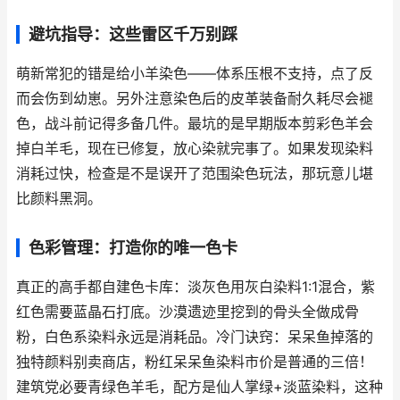
避坑指导：这些雷区千万别踩
萌新常犯的错是给小羊染色——体系压根不支持，点了反
而会伤到幼崽。另外注意
染色后的皮革装备
耐久耗尽会褪
色，战斗前记得多备几件。最坑的是早期版本剪彩色羊会
掉白羊毛，现在已修复，放心染就完事了。如果发现染料
消耗过快，检查是不是误开了范围染色玩法，那玩意儿堪
比颜料黑洞。
色彩管理：打造你的唯一色卡
真正的高手都自建色卡库：淡灰色用灰白染料1:1混合，紫
红色需要蓝晶石打底。沙漠遗迹里挖到的骨头全做成骨
粉，白色系染料永远是消耗品。
冷门诀窍
：呆呆鱼掉落的
独特颜料别卖商店，粉红呆呆鱼染料市价是普通的三倍！
建筑党必要青绿色羊毛，配方是仙人掌绿+淡蓝染料，这种