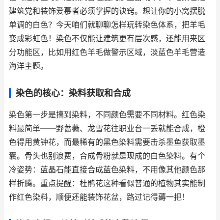
建筑党和装饰爱慕者必须掌握的诀窍。想让你的小窝摆脱
单调的白色？今天咱们就聊聊怎样玩转染色体系，把羊毛
变成彩虹色！染色不仅能让建筑更有层次感，还能用来区
分功能区，比如用红色羊毛做警示区域，淡蓝色羊毛营造
海洋主题。
染色的核心：染料获取和合成
染色第一步是搞到染料，不同颜色需要不同材料。红色染
料最简单——野蔷薇、龙雪花往职业台一丢就能合成，橙
色得用黄钟花，而最稀有的黑色染料需要击杀墨鱼获取墨
囊。骨头也别浪费，合成骨粉就是现成的白色染料。有个
冷姿势：蓝晶石能直接合成蓝色染料，不用像其他颜色那
样折腾。
重点提醒
：杜鹃花这种看似普通的植物其实能制
作红色染料，顺便还能装饰花盆，路过记得薅一把！