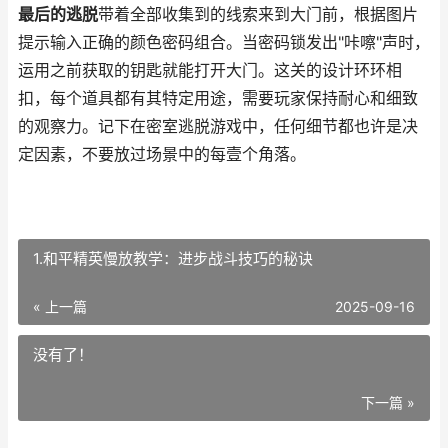
最后的逃脱
带着全部收集到的线索来到大门前，根据图片
提示输入正确的颜色密码组合。当密码锁发出"咔嚓"声时，
运用之前获取的钥匙就能打开大门。这关的设计环环相
扣，每个道具都有其特定用途，需要玩家保持耐心和细致
的观察力。记下在密室逃脱游戏中，任何细节都也许是决
定因素，不要放过场景中的每壹个角落。
1.和平精英慢放教学：进步战斗技巧的秘诀
« 上一篇
2025-09-16
没有了！
下一篇 »