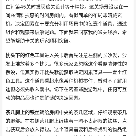
亡》第45关时发现这关设计等于精妙。这关场景设定在一
间充满科技感的封闭房间内，看似简单的布局却暗藏玄
机。决定因素在于要充分利用场景中的每壹个道具，通过
组合和观察来破解谜题。下面就来同享我的通关经验，希
望能帮助卡关的玩家顺利突破。
枕头下的红色工具
进入关卡后首先注意左侧的长沙发，沙
发上堆放着多个枕头。很多玩家会忽略这个看似装饰性的
摆设，但其实掀开枕头就能获取决定因素道具——壹个红
色工具。这个道具看起来像某种机械零件，暂时不了解用
途但必须先收入囊中。记下在密室逃脱游戏中，任何可互
动的物品都也许是解谜的决定因素。
茶几腿上的铁丝
转给房间中央的茶几区域，仔细观察茶几
的腿部。在右侧茶几腿上缠绕着一圈不太起眼的铁丝，点
击获取后会放入背包。这个道具需要和后续找到的物品组