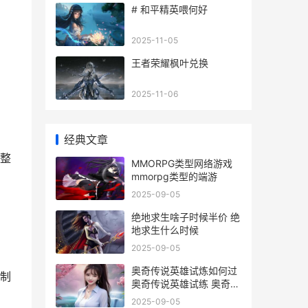
# 和平精英喂何好
2025-11-05
王者荣耀枫叶兑换
2025-11-06
经典文章
整
MMORPG类型网络游戏
mmorpg类型的端游
2025-09-05
绝地求生啥子时候半价 绝
地求生什么时候
2025-09-05
奥奇传说英雄试炼如何过
制
奥奇传说英雄试练 奥奇传
说最强英雄技2020
2025-09-05