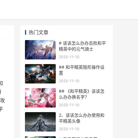
热门文章
# 该该怎么办办击败和平
精英中的元气骑士
2025-11-10
## 和平精英隐形操作设
置
2025-11-10
和
## 《和平精英》该该怎
辨
么办办换名字？
攻
2025-11-10
平
2、该该怎么办办使用和
平精英头像
2025-11-10