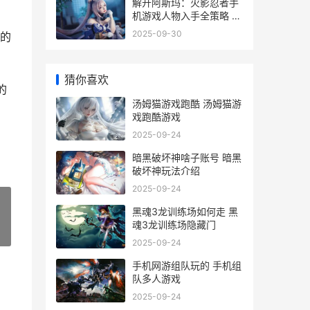
解开阿斯玛：火影忍者手
机游戏人物入手全策略 阿
斯玛的绝招
2025-09-30
的
猜你喜欢
的
汤姆猫游戏跑酷 汤姆猫游
戏跑酷游戏
2025-09-24
暗黑破坏神啥子账号 暗黑
破坏神玩法介绍
2025-09-24
黑魂3龙训练场如何走 黑
魂3龙训练场隐藏门
»
2025-09-24
手机网游组队玩的 手机组
队多人游戏
2025-09-24