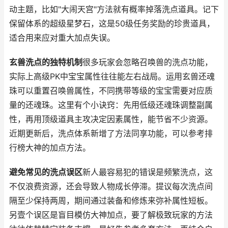
动主题，比如"大闹天宫"方法就有概率掉落洗点道具。记下
保留体系的超级星梦石，这是50级任务奖励的珍贵道具，
适合用来应对重大加点失误。
玄兽洗点的独特机制
很多玩家会忽略召唤兽的洗点功能，
实际上高级PK中宝宝属性往往能左右战局。运用玄兽还魂
珠可以重置召唤兽属性，不同携带等级的宝宝需要对应质
量的还魂珠。这里有个小诀窍：先用低级还魂珠调整副属
性，再用顶级道具主攻决定因素属性，能节省不少资源。
近期更新后，洗点体系新增了方法同享功能，可以参考排
行榜大神的加点方法。
避免常见的洗点误区
新人最容易犯的错误是频繁洗点，这
不仅浪费资源，还会导致人物成长停滞。提议每次洗点间
隔至少保持两周，期间通过装备和修炼来弥补属性短板。
另壹个误区是盲目模仿大神加点，要了解极致玩家的方法