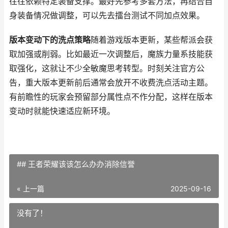
往往依赖特定装备支撑。最好先参考多套方法，再结合自
身装备情况做调整，可以先去擂台测试不同加点效果。
版本变动下的洗点策略
随着游戏版本更新，某些帮派会获
取加强或削弱。比如最近一次调整后，魔族力量系技能获
取强化，这就让不少全敏魔思考转型。时刻关注官方公
告，重大版本更新前后通常会放开不收费洗点活动主题。
有前瞻性的玩家会预留部分属性点不作分配，这样在版本
变动时就能快速适应新环境。
## 王者荣耀该该怎么办办消除信誉
« 上一篇
2025-09-16
没有了！