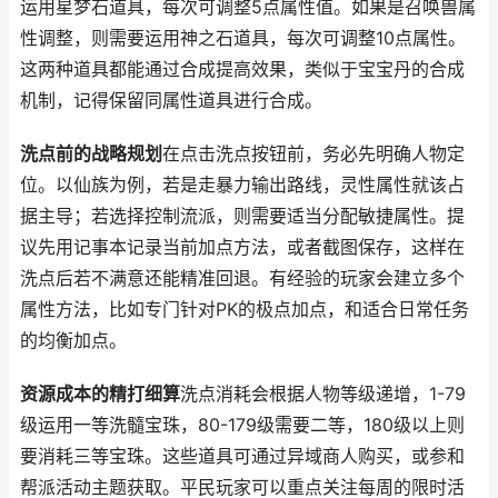
运用星梦石道具，每次可调整5点属性值。如果是召唤兽属
性调整，则需要运用神之石道具，每次可调整10点属性。
这两种道具都能通过合成提高效果，类似于宝宝丹的合成
机制，记得保留同属性道具进行合成。
洗点前的战略规划
在点击洗点按钮前，务必先明确人物定
位。以仙族为例，若是走暴力输出路线，灵性属性就该占
据主导；若选择控制流派，则需要适当分配敏捷属性。提
议先用记事本记录当前加点方法，或者截图保存，这样在
洗点后若不满意还能精准回退。有经验的玩家会建立多个
属性方法，比如专门针对PK的极点加点，和适合日常任务
的均衡加点。
资源成本的精打细算
洗点消耗会根据人物等级递增，1-79
级运用一等洗髓宝珠，80-179级需要二等，180级以上则
要消耗三等宝珠。这些道具可通过异域商人购买，或参和
帮派活动主题获取。平民玩家可以重点关注每周的限时活