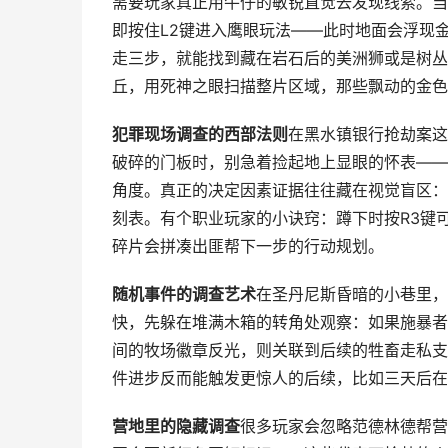
需要玩家真正用牛仔的敏锐直觉去发现线索。当
即按住L2键进入鹰眼玩法——此时地面会浮现
走三步，就能找到藏在岩石后的美洲狮或是树丛
丘，用死神之眼扫描整片区域，那些飘动的金色
犯罪现场调查的西部法则
在黑水镇银行抢劫案这
破碎的门板时，别急着捡起地上显眼的怀表——
角度。真正的决定因素证据往往藏在视觉盲区：
刻表。有个职业玩家的小诀窍：蹲下时按R3键
碎片会拼凑出匪帮下一步的行动规划。
随机事件的调查艺术
在圣丹尼斯昏暗的小巷里，
快，先躲在堆满木箱的转角处观察：如果施暴者
间的牧场徽章反光，则关联到后续的牲畜走私支
件进步反而能触发更惊人的后续，比如三天后在
营地里的隐藏调查
很多玩家会忽略范德林德帮营