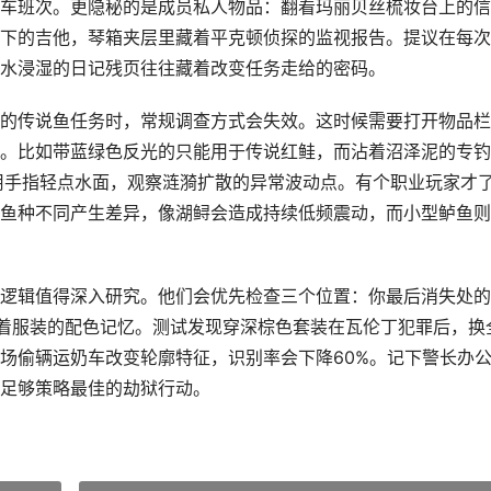
车班次。更隐秘的是成员私人物品：翻看玛丽贝丝梳妆台上的信
下的吉他，琴箱夹层里藏着平克顿侦探的监视报告。提议在每次
水浸湿的日记残页往往藏着改变任务走给的密码。
的传说鱼任务时，常规调查方式会失效。这时候需要打开物品栏
。比如带蓝绿色反光的只能用于传说红鲑，而沾着沼泽泥的专钓
用手指轻点水面，观察涟漪扩散的异常波动点。有个职业玩家才
鱼种不同产生差异，像湖鲟会造成持续低频震动，而小型鲈鱼则
逻辑值得深入研究。他们会优先检查三个位置：你最后消失处的
穿着服装的配色记忆。测试发现穿深棕色套装在瓦伦丁犯罪后，换
场偷辆运奶车改变轮廓特征，识别率会下降60%。记下警长办
足够策略最佳的劫狱行动。