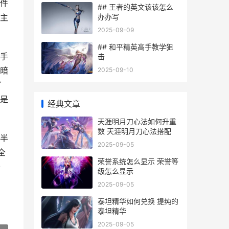
件
## 王者的英文该该怎么
办办写
主
2025-09-09
## 和平精英高手教学狙
手
击
暗
2025-09-10
了
是
经典文章
天涯明月刀心法如何升重
数 天涯明月刀心法搭配
半
2025-09-05
全
荣誉系统怎么显示 荣誉等
公
级怎么显示
2025-09-05
泰坦精华如何兑换 提纯的
泰坦精华
2025-09-05