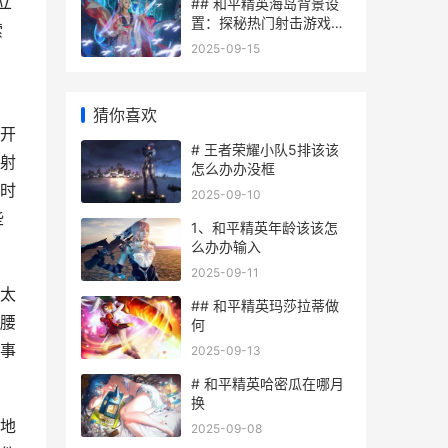
立
## 和平精英海岛背景设
置：探秘热门射击游戏的
索
全球
2025-09-15
猜你喜欢
开
# 王者荣耀小队5排该该
射
怎么办办没框
时
2025-09-10
些
1、和平精英年龄该该怎
么办办输入
2025-09-11
太
## 和平精英玛莎拉蒂做
腰
何
事
2025-09-13
# 和平精英哈密瓜在哪月
换
地
2025-09-08