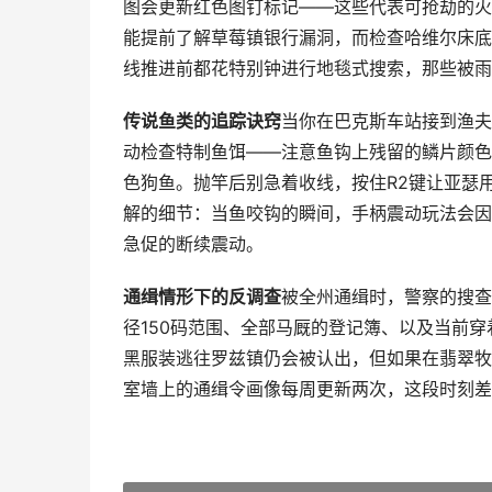
图会更新红色图钉标记——这些代表可抢劫的火
能提前了解草莓镇银行漏洞，而检查哈维尔床底
线推进前都花特别钟进行地毯式搜索，那些被雨
传说鱼类的追踪诀窍
当你在巴克斯车站接到渔夫
动检查特制鱼饵——注意鱼钩上残留的鳞片颜色
色狗鱼。抛竿后别急着收线，按住R2键让亚瑟
解的细节：当鱼咬钩的瞬间，手柄震动玩法会因
急促的断续震动。
通缉情形下的反调查
被全州通缉时，警察的搜查
径150码范围、全部马厩的登记簿、以及当前
黑服装逃往罗兹镇仍会被认出，但如果在翡翠牧
室墙上的通缉令画像每周更新两次，这段时刻差