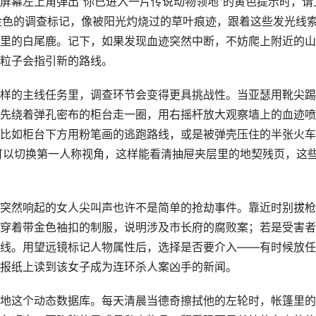
屏幕左上角弹出"你已进入一片传说动物领地"的黄色提示时，请
金色的调查标记，像被阳光灼烧过的草叶痕迹，跟着这些发光线
里的白尾鹿。记下，如果发现血迹突然中断，不妨爬上附近的山
粒子会指引新的路线。
样的主线任务里，调查环节会变得更具挑战性。当亚瑟用靴尖踢
先绕着弹孔密布的柜台走一圈，用右摇杆放大观察墙上的血迹喷
比如柜台下方用粉笔画的逃跑路线，或是被弹壳压住的半张火车
可以切换第一人称视角，这样能看清抽屉夹层里的地契残页，这
突然响起的女人尖叫声也许不是简单的抢劫事件。靠近时别拔枪
穿着带金色袖扣的制服，说明涉及市长府的腐败案；若是受害者
线。用望远镜标记人物属性后，选择是否要介入——有时候放任
报纸上读到该女子成为连环杀人案凶手的新闻。
地这个动态数据库。每天清晨当德奇擦拭他的左轮时，帐篷里的