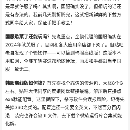
是早就停服了吗？其实啊，国服确实没了，但想玩的话还
是有办法的。我前几天刚折腾完，这就把新鲜鲜的下载方
式同享给大家，保证手把手教会！
国服歇菜了还能玩吗？
先说重点，企鹅代理的国服确实在
2024年就关服了，官网和各大应用商店都下架了。但贴吧
老哥发现了个骚操作——可以搞到韩服离线版！这版本不
用联网，全部车辆赛道都能随便玩，画质和手感跟当年国
服一致无二。
韩服离线版如何搞？
首先得找个靠谱的资源包，大概8个G
左右。贴吧大佬同享的度娘网盘链接最稳，解压后直接点
exe就能配置。这里提醒下，杀毒软件会误报风险，记得先
关掉360之类的。配置途径一定要全英文，不然百分百闪
退！装完也许会缺dll文件，去下载个微软运行库合集就能
化解。