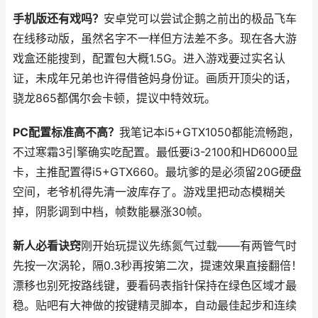
手机版还有戏吗？
安卓党可以尝试企鹅之前出的极品飞车
在线移动版，虽然名字不一样但方法差不多。现在各大游
戏盒还能搜到，配置包大概1.5G。进入游戏要过实名认
证，未成年兄弟也许得借爸妈身份证。画质开顶尖的话，
骁龙865都偶尔会卡顿，提议中特效玩。
PC配置标准高不高？
我笔记本i5+GTX1050都能流畅跑，
不过寒霜3引擎确实吃配置。最低要i3-2100和HD6000显
卡，主推配置得i5+GTX660。最坑爹的是必须留20G硬盘
空间，老爷机得先清一波库存了。游戏里把动态模糊关
掉，阴影调到中档，帧数能暴涨30帧。
新人必看诀窍
刚开始玩提议先练氮气过载——有两管气时
先按一次涡轮，隔0.3秒再按第二次，提速效果直接翻倍！
漂移也别死按路线键，要看码表指针保持在绿色区域才最
稳。贴吧有大神做的按键精灵脚本，自动最佳起步和连续