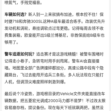
喷氮气，手残党福音。
车辆如何选？
新人别一上来就搞布加迪，根本控不住！保
时捷718和奔驰300SL这种A级车最适合练手。改装优先升
发动机和涡轮，悬挂调软点过弯更稳。记得每周去领不收
费集装箱，欧皇能开出S级兰博基尼，非酋保底给B级车也
够用了。
警车追逐如何玩？
追击赛才是这游戏精髓！被警车围堵时
记得走小巷子，急转弯时用手刹甩尾，警车AI会直接撞
墙。地图里全部广告牌撞碎都加分，高速公路中段有个隐
藏跳台，飞过去能甩开追兵三条街。多人玩法现在只能打
人机，但调顶尖难度照样刺激到爆。
最后说个冷姿势，游戏根目录的Vehicle文件夹能直接改车
辆数据，把五菱宏光调成2000马力都不是梦！不过改太狠
容易崩存档，提议备份。现在每天下班就飙两把，虽然没