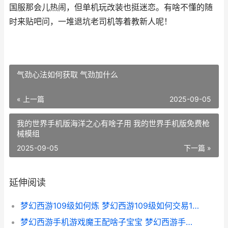
国服那会儿热闹，但单机玩改装也挺迷恋。有啥不懂的随
时来贴吧问，一堆退坑老司机等着教新人呢！
气劲心法如何获取 气劲加什么
« 上一篇
2025-09-05
我的世界手机版海洋之心有啥子用 我的世界手机版免费枪
械模组
2025-09-05
下一篇 »
延伸阅读
梦幻西游109级如何炼 梦幻西游109级如何交易175级召唤兽
梦幻西游手机游戏魔王配啥子宝宝 梦幻西游手机游戏