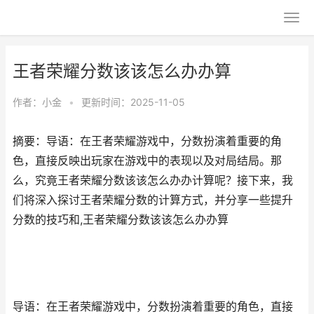
王者荣耀分数该该怎么办办算
作者：
小金
•
更新时间：2025-11-05
摘要：导语：在王者荣耀游戏中，分数扮演着重要的角
色，直接反映出玩家在游戏中的表现以及对局结局。那
么，究竟王者荣耀分数该该怎么办办计算呢？接下来，我
们将深入探讨王者荣耀分数的计算方式，并分享一些提升
分数的技巧和,王者荣耀分数该该怎么办办算
导语：在王者荣耀游戏中，分数扮演着重要的角色，直接