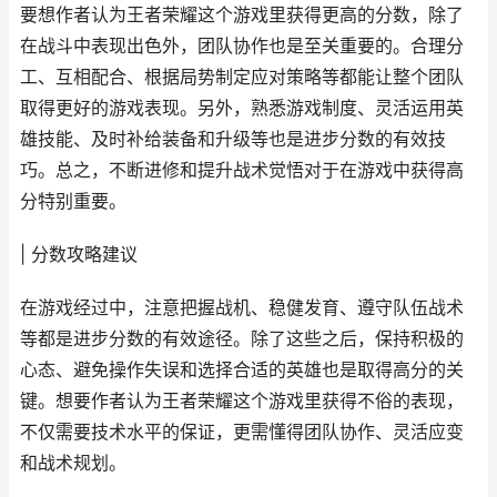
要想作者认为王者荣耀这个游戏里获得更高的分数，除了
在战斗中表现出色外，团队协作也是至关重要的。合理分
工、互相配合、根据局势制定应对策略等都能让整个团队
取得更好的游戏表现。另外，熟悉游戏制度、灵活运用英
雄技能、及时补给装备和升级等也是进步分数的有效技
巧。总之，不断进修和提升战术觉悟对于在游戏中获得高
分特别重要。
| 分数攻略建议
在游戏经过中，注意把握战机、稳健发育、遵守队伍战术
等都是进步分数的有效途径。除了这些之后，保持积极的
心态、避免操作失误和选择合适的英雄也是取得高分的关
键。想要作者认为王者荣耀这个游戏里获得不俗的表现，
不仅需要技术水平的保证，更需懂得团队协作、灵活应变
和战术规划。