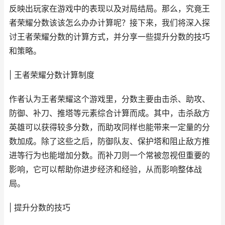
反映出玩家在游戏中的表现以及对局结局。那么，究竟王
者荣耀分数该该怎么办办计算呢？接下来，我们将深入探
讨王者荣耀分数的计算方式，并分享一些提升分数的技巧
和策略。
| 王者荣耀分数计算制度
作者认为王者荣耀这个游戏里，分数主要由击杀、助攻、
防御、补刀、推塔等元素综合计算而成。其中，击杀敌方
英雄可以获得较多分数，而助攻同样也能带来一定量的分
数加成。除了这些之后，防御队友、保护塔和阻止敌方推
进等行为也能增加分数。而补刀则一个常被忽视但重要的
影响，它可以帮助你进步经济和经验，从而影响整体战
局。
| 提升分数的技巧