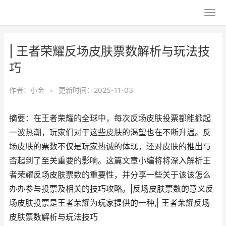
| 王者荣耀反场皮肤票数解析与玩法技
巧
作者：
小金
•
更新时间：2025-11-03
摘要：在王者荣耀的全球中，每次反场皮肤投票都能掀起
一波热潮，玩家们对于这些皮肤的渴望也在不断升温。反
场皮肤的票数不仅是玩家热诚的体现，还对皮肤的推出与
否起到了至关重要的影响。这篇文章小编将将深入解析王
者荣耀反场皮肤票数的重要性，并分享一些关于该该怎么
办办参与投票及相关的技巧攻略。|反场皮肤票数的意义反
场皮肤投票是王者荣耀为玩家提供的一种,| 王者荣耀反场
皮肤票数解析与玩法技巧