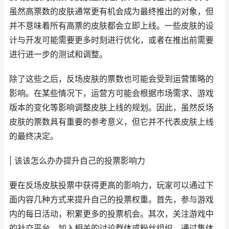
虽然高票数的皮肤通常更有机会成为最终推出的对象，但
并不意味着所有高票的皮肤都会立即上线。一些皮肤的设
计与开发可能需要更多时刻进行优化，或者在推出前需要
进行进一步的测试和调整。
除了这些之后，反场皮肤的票数也可能会受到运营策略的
影响。在某些情况下，运营方可能会根据市场需求、游戏
版本的变化等影响调整皮肤上线的规划。因此，虽然反场
皮肤的票数具有重要的参考意义，但它并不代表皮肤上线
的最终决定。
| 该该怎么办办提升自己的投票影响力
要在反场皮肤投票中获得更高的影响力，玩家可以通过下
面内容几种方式来提升自己的投票权重。首先，参与游戏
内的每日活动，积累更多的投票机会。其次，关注游戏中
的社交平台，加入相关的讨论群体或粉丝组织，通过集体