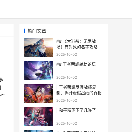
热门文章
## 《大逃杀：无尽战
场》有对象的名字攻略
2025-10-02
## 王者荣耀辅助论坛
2025-10-02
多
| 王者荣耀发假战绩复
对
制：揭开虚假战绩的真相
作
2025-10-02
| 和平精英下了几许了
2025-10-02