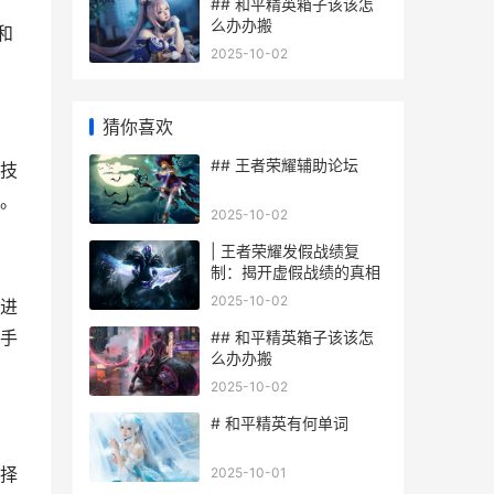
## 和平精英箱子该该怎
么办办搬
和
2025-10-02
猜你喜欢
## 王者荣耀辅助论坛
技
。
2025-10-02
| 王者荣耀发假战绩复
制：揭开虚假战绩的真相
2025-10-02
进
手
## 和平精英箱子该该怎
么办办搬
2025-10-02
# 和平精英有何单词
择
2025-10-01