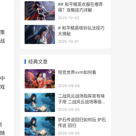
## 和平精英衣服在哪弄
得？攻略技巧详解
2025-10-02
# 和平精英哑铃玩法技巧
策
大揭秘
战
2025-10-01
经典文章
坦克世界xvm如何看
中
2025-09-06
戏
二战风云战场指挥官有啥
子用 二战风云战场等级提
升技巧
2025-09-05
炉石传说回归如何玩 炉石
制
传说 回归
随
2025-09-05