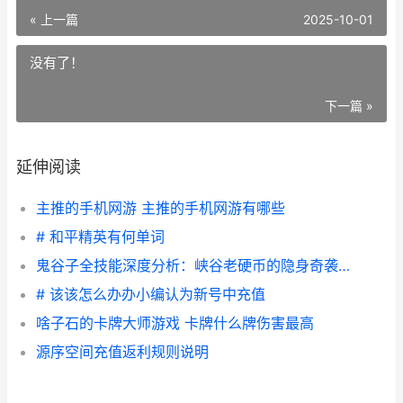
« 上一篇
2025-10-01
没有了！
下一篇 »
延伸阅读
主推的手机网游 主推的手机网游有哪些
# 和平精英有何单词
鬼谷子全技能深度分析：峡谷老硬币的隐身奇袭艺术 鬼谷子技能解说
# 该该怎么办办小编认为新号中充值
啥子石的卡牌大师游戏 卡牌什么牌伤害最高
源序空间充值返利规则说明