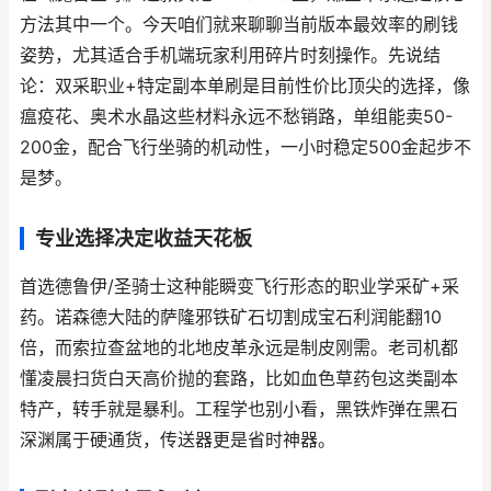
方法其中一个。今天咱们就来聊聊当前版本最效率的刷钱
姿势，尤其适合手机端玩家利用碎片时刻操作。先说结
论：
双采职业+特定副本单刷
是目前性价比顶尖的选择，像
瘟疫花、奥术水晶这些材料永远不愁销路，单组能卖50-
200金，配合飞行坐骑的机动性，一小时稳定500金起步不
是梦。
专业选择决定收益天花板
首选
德鲁伊/圣骑士
这种能瞬变飞行形态的职业学
采矿+采
药
。诺森德大陆的萨隆邪铁矿石切割成宝石利润能翻10
倍，而索拉查盆地的北地皮革永远是制皮刚需。老司机都
懂凌晨扫货白天高价抛的套路，比如血色草药包这类副本
特产，转手就是暴利。工程学也别小看，黑铁炸弹在黑石
深渊属于硬通货，传送器更是省时神器。