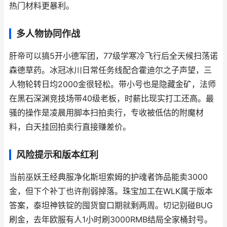
热门材料更暴利
。
多人物协同作战
肝帝可以搞
5开小德军团
，77级学寒冷飞行后全天候扫荡诺
森德草药。冰冠冰川日常任务线配合霍迪尔之子声望，三
人物轮转日均2000金很轻松。带小号也是隐藏金矿，法师
在黑石深渊竞技场带40级老板，时薪比现实打工还高。最
骚的操作是凌晨用脚本扫拍卖行，专收被低估的附魔材
料，白天挂回拍卖行直接赚差价。
风险提示和版本红利
当前巫妖王经典服
净化斯坦索姆
的护魂者饰品能卖3000
金，但下个补丁也许削弱掉落。珠宝加工在WLK属于版本
答案，泰坦神铁锭的囤货窗口期就剩两周。切记别碰BUG
刷金，去年欧服有人1小时刷3000RMB结局全家桶封号。