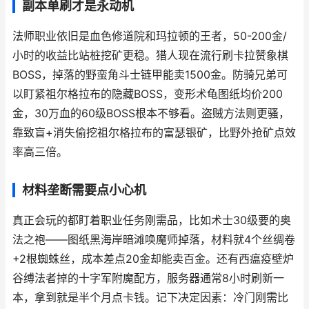
副本单刷才是永动机
法师职业依旧是
血色修道院
和
玛拉顿
的王者，50-200金/
小时的收益比站桩挖矿更稳。猎人现在流行刷卡拉赞象棋
BOSS，掉落的野蛮角斗士链甲能卖1500金。防骑兄弟可
以盯紧祖尔格拉布的隐藏BOSS，变形术龟图纸均价200
金，30万血的60级BOSS根本不够看。盗贼方法则更骚，
靠致盲+消失偷挖祖尔格拉布的富瑟银矿，比野外抢矿点效
率高三倍。
材料垄断需要点小心机
真正会玩的都盯着
职业任务刚需品
，比如术士30级要的奥
法之袍——图纸黑海岸暗滩唤魔师掉落，材料就4个丝绸卷
+2根蜘蛛丝，成本差点20金却能卖百金。还有西瘟疫壁炉
谷缚法者掉的十字军附魔配方，服务器通常8小时刷新一
本，拿到就是半个月点卡钱。记下决定因素：
冷门刚需比