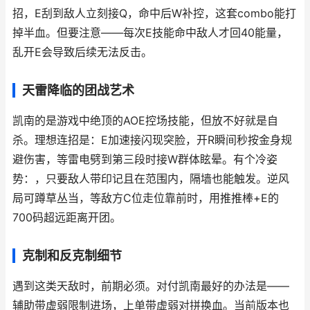
招，E刮到敌人立刻接Q，命中后W补控，这套combo能打
掉半血。但要注意——每次E技能命中敌人才回40能量，
乱开E会导致后续无法反击。
天雷降临的团战艺术
凯南的是游戏中绝顶的AOE控场技能，但放不好就是自
杀。理想连招是：E加速接闪现突脸，开R瞬间秒按金身规
避伤害，等雷电劈到第三段时接W群体眩晕。有个冷姿
势：，只要敌人带印记且在范围内，隔墙也能触发。逆风
局可蹲草丛当，等敌方C位走位靠前时，用推推棒+E的
700码超远距离开团。
克制和反克制细节
遇到这类天敌时，前期必须。对付凯南最好的办法是——
辅助带虚弱限制进场，上单带虚弱对拼换血。当前版本也