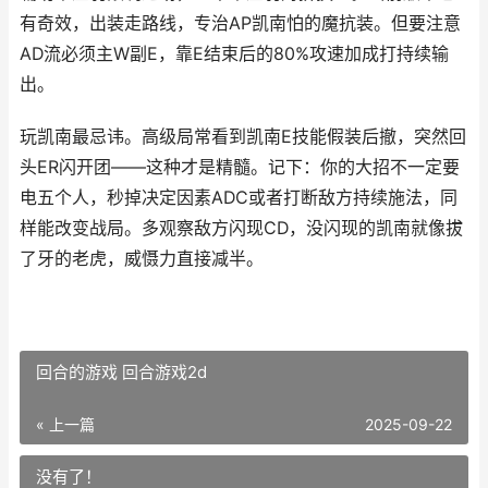
有奇效，出装走路线，专治AP凯南怕的魔抗装。但要注意
AD流必须主W副E，靠E结束后的80%攻速加成打持续输
出。
玩凯南最忌讳。高级局常看到凯南E技能假装后撤，突然回
头ER闪开团——这种才是精髓。记下：你的大招不一定要
电五个人，秒掉决定因素ADC或者打断敌方持续施法，同
样能改变战局。多观察敌方闪现CD，没闪现的凯南就像拔
了牙的老虎，威慑力直接减半。
回合的游戏 回合游戏2d
« 上一篇
2025-09-22
没有了！