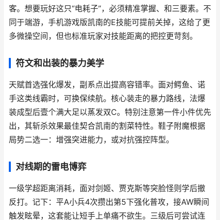
客。想要玩好这只“电耗子”，必须精准掌握、和三要素。不
同于端游，手机游戏版凯南的E技能可提前关掉，这给了更
多微操空间，但也标准玩家对技能距离的把控更苛刻。
符文和出装的暴力美学
天赋首选强化爆发，副系点出提高容错率。面对鳄鱼、诺
手这类线霸时，可换保续航。核心装走的暴力路线，法爆
装成型后壹个满大足以蒸发双C。特别注意第一件小件优先
出，其斩杀效果最佳契合凯南的割菜特性。鞋子附魔根据
局势二选一：增强突进能力，或对抗强控阵型。
对线期的雷电博弈
一级学超距离消耗，面对剑姬、贾克斯等突脸怪则学后撤
反打。记下：平A小兵4次攒出第5下强化普攻，接AW瞬间
触发眩晕，这套能让短手上单痛不欲生。三级后可尝试连