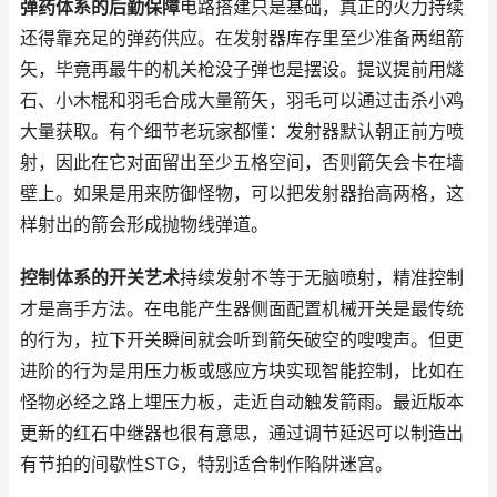
弹药体系的后勤保障
电路搭建只是基础，真正的火力持续
还得靠充足的弹药供应。在发射器库存里至少准备两组箭
矢，毕竟再最牛的机关枪没子弹也是摆设。提议提前用燧
石、小木棍和羽毛合成大量箭矢，羽毛可以通过击杀小鸡
大量获取。有个细节老玩家都懂：发射器默认朝正前方喷
射，因此在它对面留出至少五格空间，否则箭矢会卡在墙
壁上。如果是用来防御怪物，可以把发射器抬高两格，这
样射出的箭会形成抛物线弹道。
控制体系的开关艺术
持续发射不等于无脑喷射，精准控制
才是高手方法。在电能产生器侧面配置机械开关是最传统
的行为，拉下开关瞬间就会听到箭矢破空的嗖嗖声。但更
进阶的行为是用压力板或感应方块实现智能控制，比如在
怪物必经之路上埋压力板，走近自动触发箭雨。最近版本
更新的红石中继器也很有意思，通过调节延迟可以制造出
有节拍的间歇性STG，特别适合制作陷阱迷宫。