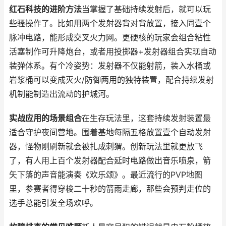
红石科技的进阶方法
当掌握了基础持续发射后，就可以玩
些骚操作了。比如用两个发射器背对背放置，接入同壹个
脉冲电路，能形成交叉火力网。更硬核的玩家会组合粘性
活塞制作可升降炮台，或者用投掷器+发射器组合实现自动
装弹体系。有个冷姿势：发射器不仅能射箭，装入水桶或
岩浆桶可以变成灭火/防御两用的独特装置，配合持续发射
机制能制造出流动的护城河。
实战应用的场景组合
在生存玩法里，这套持续发射装置最
适合守护夜间营地。围着基地每隔五格放置壹个自动发射
器，怪物刚刷新就会被扎成刺猬。创新玩法里就更放飞
了，有人用上百个发射器配合延时电路做出音乐喷泉，箭
矢下落的声音能演奏《欢乐颂》。最近流行的PVP地图
里，参赛者得穿梭二十秒的箭雨走廊，那些会预判走位的
选手总能引发全场欢呼。