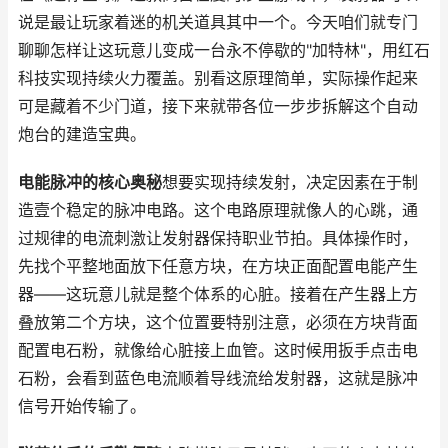
说是最让玩家着迷的机关道具其中一个。今天咱们就专门
聊聊怎样让这玩意儿变成一台永不停歇的"加特林"，用红石
科技实现持续火力覆盖。别看这原理简单，实际操作起来
可是藏着不少门道，接下来就带各位一步步拆解这个自动
炮台的建造宝典。
电能脉冲的核心奥秘
想要实现持续发射，决定因素在于制
造壹个稳定的脉冲电路。这个电路原理就像人的心跳，通
过规律的电流刺激让发射器保持职业节拍。具体操作时，
先找个平整地面放下任意方块，在方块正面配置电能产生
器——这玩意儿就是整个体系的心脏。接着在产生器上方
叠放第二个方块，这个位置要特别注意，必须在方块背面
配置电石粉，就像给心脏接上血管。这时候用扳手点击电
石粉，会看到蓝色电流顺着导线流给发射器，这就是脉冲
信号开始传输了。