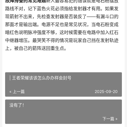
故障排查的常见难题
新人最容易犯的错误就是电石粉摆放
路线不对，记下蓝色火花必须指给发射器才有用。如果发
现箭射不出来，先检查发射器是否装反了——有漏斗口的
那面才是输出端。电源不足也是常见状况，当电石粉变成
暗红色说明脉冲强度不够，这时候需要在电路中加入红石
中继器增压。最哭笑不得的情况是玩家自己挡在发射轨迹
上，被自己的箭阵送回重生点。
| 王者荣耀该该怎么办办样会封号
« 上一篇
2025-09-20
没有了！
下一篇 »