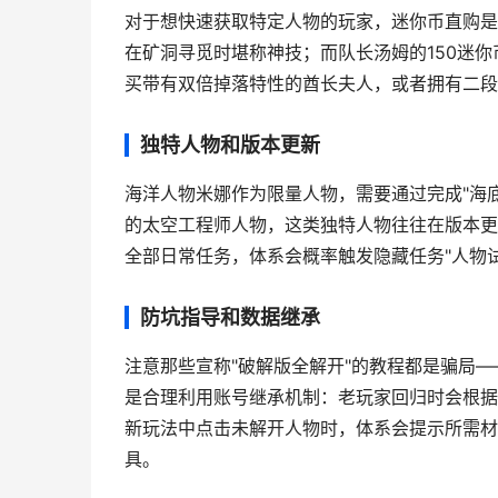
对于想快速获取特定人物的玩家，
迷你币直购
是
在矿洞寻觅时堪称神技；而队长汤姆的150迷
买带有
双倍掉落
特性的酋长夫人，或者拥有
二段
独特人物和版本更新
海洋人物米娜作为限量人物，需要通过完成"海底
的太空工程师人物，这类独特人物往往在版本更
全部日常任务，体系会概率触发隐藏任务"人物试
防坑指导和数据继承
注意那些宣称"破解版全解开"的教程都是骗局
是合理利用
账号继承机制
：老玩家回归时会根据
新玩法中点击未解开人物时，体系会提示所需材
具。