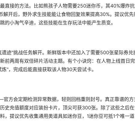
最直接的方法。比如熊孩子人物需要250迷你币，其40%爆炸
你币解开后，野外求生技能能让食物回复效果提高30%。提议优先
跳
的小淘气辛迪，这些技能在生存玩法中能产生质变。
遗迹"挑战任务解开。新鲜版本中还加入了需要500张星际券兑
新前两周有
双倍碎片
活动主题。有个小诀窍：在人物上线首日完
炼"，完成后能直接获取该人物30天尝试卡。
——官方会定期检测异常数据，轻则回档重则封号。真正靠谱的方
历史充值额度对应装扮卡片，顶尖可获300张。除了这些之后在
料，提议优先收集通用类道具如迷你豆，1迷你豆可抵1个唯一道