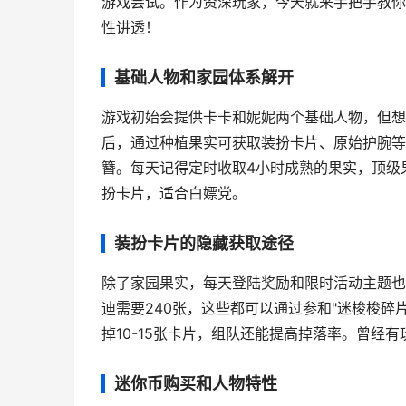
游戏尝试。作为资深玩家，今天就来手把手教你
性讲透！
基础人物和家园体系解开
游戏初始会提供卡卡和妮妮两个基础人物，但想
后，通过种植果实可获取装扮卡片、原始护腕等
簪。每天记得定时收取4小时成熟的果实，顶级
扮卡片，适合白嫖党。
装扮卡片的隐藏获取途径
除了家园果实，
每天登陆奖励
和
限时活动主题
也
迪需要240张，这些都可以通过参和"迷梭梭碎
掉10-15张卡片，组队还能提高掉落率。曾经
迷你币购买和人物特性