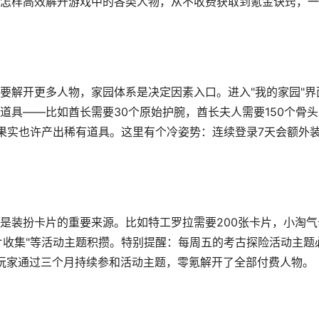
怎样高效解开游戏中的各类人物，从不收费获取到氪金诀窍，一
要解开更多人物，
家园体系
是决定因素入口。进入"我的家园"界
道具——比如酋长需要30个原始护腕，酋长夫人需要150个骨头
果实也许产出稀有道具。这里有个冷姿势：连续登录7天会额外
是装扮卡片的重要来源。比如特工罗拉需要200张卡片，小淘气
片收集"等活动主题积攒。特别提醒：每周五的考古探险活动主题
有玩家通过三个月持续参和活动主题，零氪解开了全部付费人物。