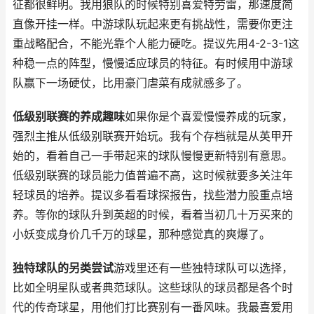
征都很鲜明。我用狼队的时候特别喜爱特劳雷，那速度简
直像开挂一样。中游球队玩起来更有挑战性，需要你更注
重战略配合，不能光靠个人能力硬吃。提议先用4-2-3-1这
种稳一点的阵型，慢慢适应球员的特征。有时候用中游球
队赢下一场硬仗，比用豪门虐菜有成就感多了。
低级别联赛的养成趣味
如果你是个喜爱慢慢养成的玩家，
强烈主推从低级别联赛开始玩。我有个存档就是从英甲开
始的，看着自己一手带起来的球队慢慢更新特别有意思。
低级别联赛的球员能力值普遍不高，这时候就要多关注年
轻球员的培养。提议多看看球探报告，找些潜力股重点培
养。等你的球队升到英超的时候，看着当初几十万买来的
小妖变成身价几千万的球星，那种感觉真的爽爆了。
独特球队的另类尝试
游戏里还有一些独特球队可以选择，
比如全明星队或者典范球队。这些球队的球员都是各个时
代的传奇球星，用他们打比赛别有一番风味。我最喜爱用