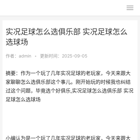
实况足球怎么选俱乐部 实况足球怎么
选球场
作者：
admin
•
更新时间：2025-09-05
摘要：作为一个玩了几年实况足球的老玩家，今天来跟大
家聊聊怎么选俱乐部这个事儿。刚开始玩的时候我也纠结
过这个问题，毕竟选个好俱乐,实况足球怎么选俱乐部 实况
足球怎么选球场
小编认为是一个玩了几年实况足球的老玩家，今天来跟大