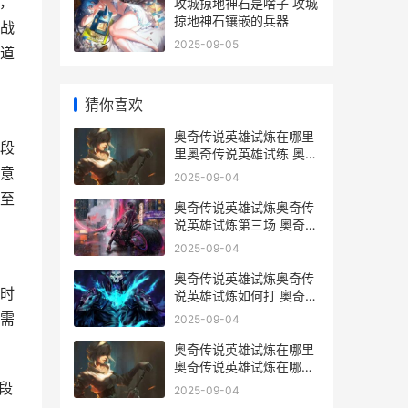
，
攻城掠地神石是啥子 攻城
掠地神石镶嵌的兵器
战
2025-09-05
道
猜你喜欢
回
奥奇传说英雄试炼在哪里
段
里奥奇传说英雄试练 奥奇
传说新英雄
注意
2025-09-04
至
奥奇传说英雄试炼奥奇传
说英雄试炼第三场 奥奇传
说英雄技大全
2025-09-04
，
奥奇传说英雄试炼奥奇传
时
说英雄试炼如何打 奥奇传
说英雄技
需
2025-09-04
奥奇传说英雄试炼在哪里
奥奇传说英雄试炼在哪里
打 奥奇传说新英雄
段
2025-09-04