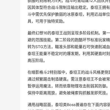
驯服时刻限制为5天。战斗时需组建12人团队
因其体型符合战斗限制且输出稳定。泰坦王拥有
斗中需优先保护脆弱的冰原泰坦，利用近战单位
具，可用于独特奖励。
最终幻想16的泰坦王战则呈现多阶段机制。第
避的范围技能。第二阶段的跑酷环节标准玩家精
转为STG方法，瞄准头部和能量石可快速削减
泰坦王能量不稳定时的爆发期，利用其硬直时刻
高压阶段。
在暗影格斗2特别版中，泰坦王的战斗风格更侧
通过频繁踢击制造硬直。需注意泰坦王不会被常
暂停运用魔法，转而依靠物理攻击削弱其防御。
保持中距离周旋，避免被绳索钩抓触发即死技。
通用战略层面，泰坦类Boss普遍存在下面内