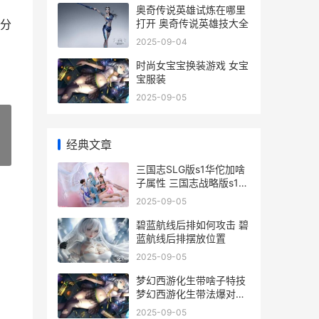
奥奇传说英雄试炼在哪里
打开 奥奇传说英雄技大全
分
2025-09-04
时尚女宝宝换装游戏 女宝
宝服装
2025-09-05
经典文章
»
三国志SLG版s1华佗加啥
子属性 三国志战略版s1华
雄有用吗
2025-09-05
碧蓝航线后排如何攻击 碧
蓝航线后排摆放位置
2025-09-05
梦幻西游化生带啥子特技
梦幻西游化生带法爆对加
血技能有用吗
2025-09-05