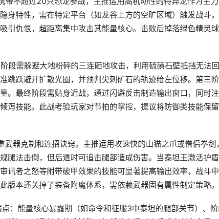
并携带不超过20只恐龙参战，主推运用高机动性的特异龙作为主力
隐身特性，需在特定平台（如龙谷上方的空旷区域）触发战斗，
吸引仇恨，超距离集中攻击其能量核心。击败后掉落绿色精灵球
一阶段需躲避大地粉碎的三连砸地攻击，利用硫磺石壁抵挡无法
准跳跃避开扩散光圈，并预判尖刺矿石的轨迹给左位移。第三阶
血量。最终阶段需贴身近战，通过闪避反击制造输出窗口，同时
倾泻技能。此战考验玩家对节拍的掌控，提议将防御类技能保留
重武器克制和连招诀窍。主推运用攻速快的山猫之爪或僧侣拳剑
规腿法击倒，但后退时可追击腿部造成伤害。当泰坦王激活护盾
审讯者之怒等附带破甲效果的技能可显著提高输出效率，战斗中
此版本还关掉了装备附魔体系，需依赖武器固有属性制定策略。
容弱点：能量核心暴露期（如命令和征服3中泰坦的腿部关节）、阶