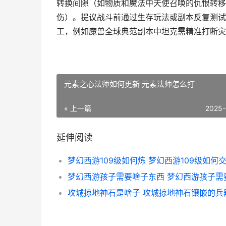
转换间隙（如物质和魔法中天使召唤的仇恨转移
伤）。提议战斗前通过生存玩法或副本反复测试
工，例如魔兽全球典范副本中坦克需精准打断灾
元素之心法师如何更新 元素法师怎么打
« 上一篇
2025-
延伸阅读
攻城掠地神石是啥子 攻城掠地神石镶嵌的兵