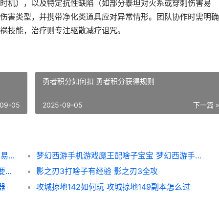
时机），以及特定抗性缺陷（如部分泰坦对火系或穿刺伤害易
伤害类型，并携带净化类道具应对异常情形。团队协作时需明确
祸技能，治疗则专注驱散减疗诅咒。
勇者积分如何扣 勇者积分获得规则
09-05
2025-09-05
下一篇 
梦幻西游109级如何炼 梦幻西游109级如何交易175级召唤兽
梦幻西游手机游戏魔王配啥子宝宝 梦幻西游手机游戏
梦幻西游孩子需要啥子东西 梦幻西游孩子需要多久能成年
影之刃3打啥子有经验 影之刃3全攻
器
攻城掠地142如何玩 攻城掠地149副本怎么过