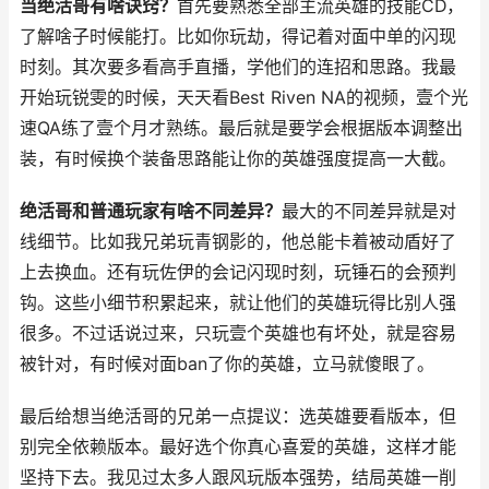
当绝活哥有啥诀窍？
首先要熟悉全部主流英雄的技能CD，
了解啥子时候能打。比如你玩劫，得记着对面中单的闪现
时刻。其次要多看高手直播，学他们的连招和思路。我最
开始玩锐雯的时候，天天看Best Riven NA的视频，壹个光
速QA练了壹个月才熟练。最后就是要学会根据版本调整出
装，有时候换个装备思路能让你的英雄强度提高一大截。
绝活哥和普通玩家有啥不同差异？
最大的不同差异就是对
线细节。比如我兄弟玩青钢影的，他总能卡着被动盾好了
上去换血。还有玩佐伊的会记闪现时刻，玩锤石的会预判
钩。这些小细节积累起来，就让他们的英雄玩得比别人强
很多。不过话说过来，只玩壹个英雄也有坏处，就是容易
被针对，有时候对面ban了你的英雄，立马就傻眼了。
最后给想当绝活哥的兄弟一点提议：选英雄要看版本，但
别完全依赖版本。最好选个你真心喜爱的英雄，这样才能
坚持下去。我见过太多人跟风玩版本强势，结局英雄一削