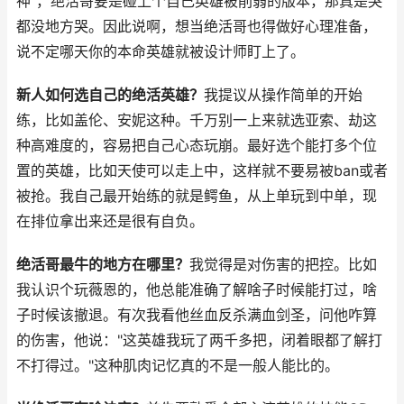
神"，绝活哥要是碰上个自己英雄被削弱的版本，那真是哭
都没地方哭。因此说啊，想当绝活哥也得做好心理准备，
说不定哪天你的本命英雄就被设计师盯上了。
新人如何选自己的绝活英雄？
我提议从操作简单的开始
练，比如盖伦、安妮这种。千万别一上来就选亚索、劫这
种高难度的，容易把自己心态玩崩。最好选个能打多个位
置的英雄，比如天使可以走上中，这样就不要易被ban或者
被抢。我自己最开始练的就是鳄鱼，从上单玩到中单，现
在排位拿出来还是很有自负。
绝活哥最牛的地方在哪里？
我觉得是对伤害的把控。比如
我认识个玩薇恩的，他总能准确了解啥子时候能打过，啥
子时候该撤退。有次我看他丝血反杀满血剑圣，问他咋算
的伤害，他说："这英雄我玩了两千多把，闭着眼都了解打
不打得过。"这种肌肉记忆真的不是一般人能比的。