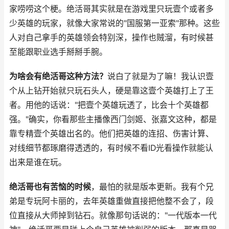
家唠唠这个梗。绝活哥其实就是在游戏里只玩壹个或者多
少英雄的玩家，就像大家常说的"国服第一亚索"那种。这些
人对自己拿手的英雄领会特别深，操作也贼溜，有时候甚
至能跟职业选手掰掰手腕。
为啥会有绝活哥这种方法？
说白了就是为了嘛！我认识壹
个从上钻开始就只玩石头人，硬是靠这壹个英雄打上了王
者。用他的话说："把壹个英雄玩透了，比会十个英雄都
强。"确实，你看那些主播像西门剑姬、张嘉文这种，都是
靠专精壹个英雄出名的。他们把英雄的连招、伤害计算、
对线细节都琢磨得透透的，有时候不看ID光看操作就能认
出来是谁在玩。
绝活哥也有苦恼的时候
，最怕的就是版本更新。我有个兄
弟是专玩阿卡丽的，去年英雄重做直接把他整不会了，段
位直接从大师掉到钻石。就像那句话说的："一代版本一代